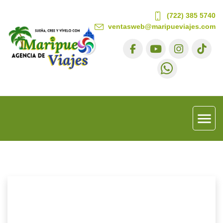
(722) 385 5740
ventasweb@maripueviajes.com
menu