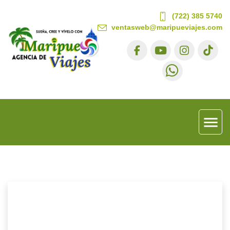
(722) 385 5740
ventasweb@maripueviajes.com
menu