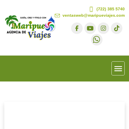
(722) 385 5740
ventasweb@maripueviajes.com
menu