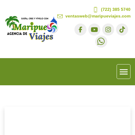
(722) 385 5740
ventasweb@maripueviajes.com
menu