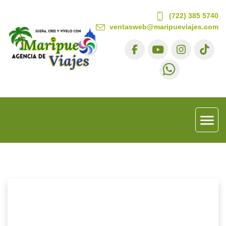
(722) 385 5740
ventasweb@maripueviajes.com
menu