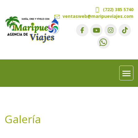
(722) 385 5740
ventasweb@maripueviajes.com
menu
Galería